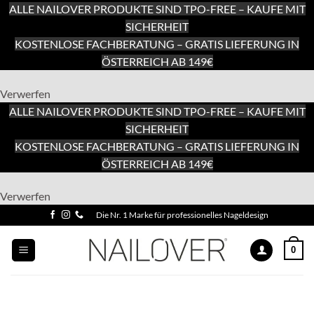
ALLE NAILOVER PRODUKTE SIND TPO-FREE – KAUFE MIT
SICHERHEIT
KOSTENLOSE FACHBERATUNG – GRATIS LIEFERUNG IN
ÖSTERREICH AB 149€
Verwerfen
ALLE NAILOVER PRODUKTE SIND TPO-FREE – KAUFE MIT
SICHERHEIT
KOSTENLOSE FACHBERATUNG – GRATIS LIEFERUNG IN
ÖSTERREICH AB 149€
Zum
Verwerfen
Inhalt
Zum
Die Nr. 1 Marke für professionelles Nageldesign
springen
Inhalt
springen
0