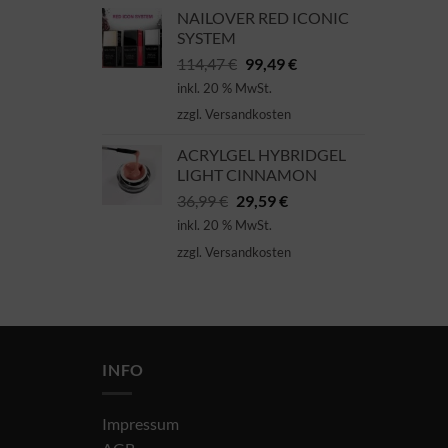
NAILOVER RED ICONIC
SYSTEM
Ursprünglicher
Aktueller
114,47
€
99,49
€
Preis
Preis
inkl. 20 % MwSt.
war:
ist:
zzgl.
Versandkosten
114,47 €
99,49 €.
ACRYLGEL HYBRIDGEL
LIGHT CINNAMON
Ursprünglicher
Aktueller
36,99
€
29,59
€
Preis
Preis
inkl. 20 % MwSt.
war:
ist:
zzgl.
Versandkosten
36,99 €
29,59 €.
INFO
Impressum