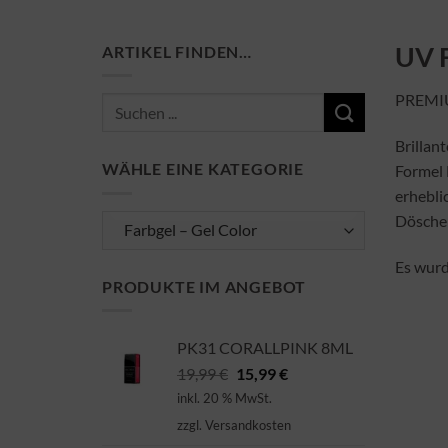
UV F
ARTIKEL FINDEN…
PREMI
Suchen
nach:
Brillan
WÄHLE EINE KATEGORIE
Formel 
erhebli
Döschen
Es wurd
PRODUKTE IM ANGEBOT
PK31 CORALLPINK 8ML
Ursprünglicher
Aktueller
19,99
€
15,99
€
Preis
Preis
inkl. 20 % MwSt.
war:
ist:
zzgl.
Versandkosten
19,99 €
15,99 €.