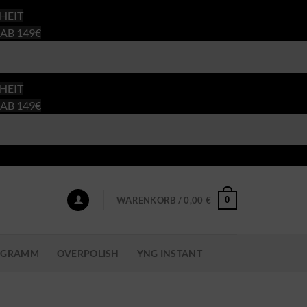
HEIT
AB 149€
HEIT
AB 149€
0
WARENKORB /
0,00
€
ROGRAMM
OVERPOLISH
YNG INSTANT