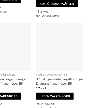
AUSFÜHRUNG WÄHLEN
t.
Dieses
inkl. MwSt.
osten
Produkt
zzgl.
Versandkosten
weist
mehrere
Varianten
auf.
Die
Optionen
können
auf
der
Produktseite
D AUFSÄTZE
FRÄSER UND AUFSÄTZE
gewählt
rer, kegelförmiger
07 – Abgerundet, kegelförmiger
werden
 Nagelfräser Bit
Diamant Nagelfräser Bit
19,99
€
 WARENKORB
IN DEN WARENKORB
t.
inkl. 20 % MwSt.