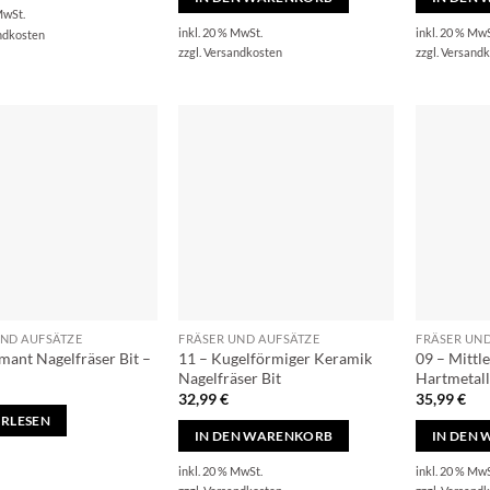
MwSt.
inkl. 20 % MwSt.
inkl. 20 % MwS
ndkosten
zzgl.
Versandkosten
zzgl.
Versandk
UND AUFSÄTZE
FRÄSER UND AUFSÄTZE
FRÄSER UN
mant Nagelfräser Bit –
11 – Kugelförmiger Keramik
09 – Mittle
Nagelfräser Bit
Hartmetall
32,99
€
35,99
€
RLESEN
IN DEN WARENKORB
IN DEN
inkl. 20 % MwSt.
inkl. 20 % MwS