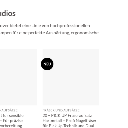
udios
over bietet eine Linie von hochprofessionellen
Lampen für eine perfekte Aushärtung, ergonomische
NEU
D AUFSÄTZE
FRÄSER UND AUFSÄTZE
t für sensible
20 – PICK UP Fräseraufsatz
– Für präzise
Hartmetall – Profi Nagelfräser
vorbereitung
für Pick Up Technik und Dual