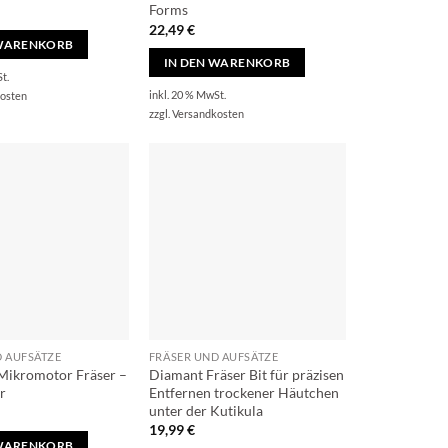
Forms
22,49
€
 WARENKORB
IN DEN WARENKORB
t.
inkl. 20 % MwSt.
osten
zzgl.
Versandkosten
D AUFSÄTZE
FRÄSER UND AUFSÄTZE
Mikromotor Fräser –
Diamant Fräser Bit für präzisen
r
Entfernen trockener Häutchen
unter der Kutikula
19,99
€
 WARENKORB