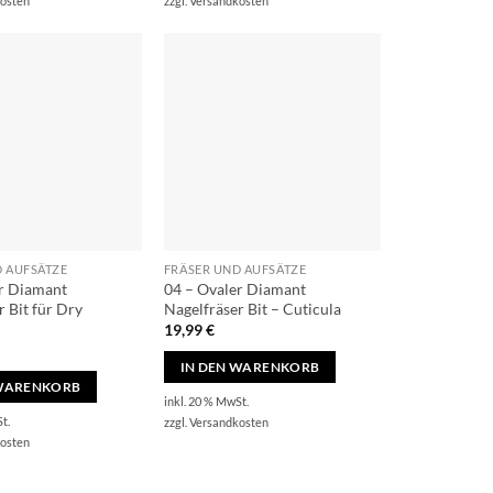
osten
zzgl.
Versandkosten
D AUFSÄTZE
FRÄSER UND AUFSÄTZE
r Diamant
04 – Ovaler Diamant
r Bit für Dry
Nagelfräser Bit – Cuticula
19,99
€
IN DEN WARENKORB
 WARENKORB
inkl. 20 % MwSt.
t.
zzgl.
Versandkosten
osten