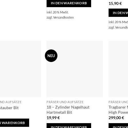
15,90
€
IN DEN WARENKORB
inkl. 20 % MwSt.
IN DEN
zzgl.
Versandkosten
inkl. 20 % MwS
zzgl.
Versandk
NEU
UND AUFSÄTZE
FRÄSER UND AUFSÄTZE
FRÄSER UN
18 – Zylinder Nagelhaut
Tragbarer 
stauber Bit
Hartmetall Bit
High Powe
19,99
€
299,00
€
EN WARENKORB
IN DEN WARENKORB
IN DEN