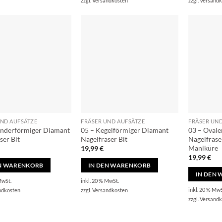
zzgl.
Versandkosten
zzgl.
Versandk
UND AUFSÄTZE
FRÄSER UND AUFSÄTZE
FRÄSER UN
linderförmiger Diamant
05 – Kegelförmiger Diamant
03 – Ovale
ser Bit
Nagelfräser Bit
Nagelfräse
Maniküre
19,99
€
19,99
€
EN WARENKORB
IN DEN WARENKORB
IN DEN
MwSt.
inkl. 20 % MwSt.
inkl. 20 % MwS
ndkosten
zzgl.
Versandkosten
zzgl.
Versandk