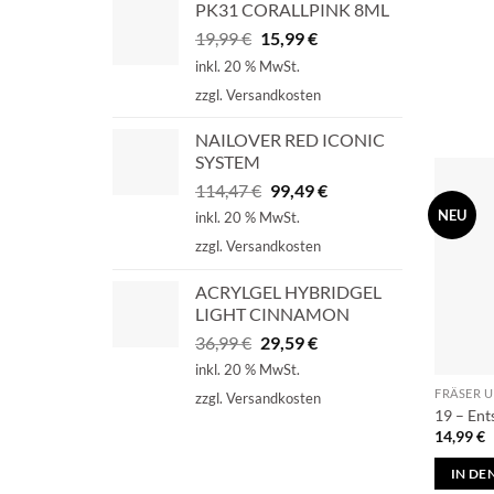
PK31 CORALLPINK 8ML
Ursprünglicher
Aktueller
19,99
€
15,99
€
Preis
Preis
inkl. 20 % MwSt.
war:
ist:
zzgl.
Versandkosten
19,99 €
15,99 €.
NAILOVER RED ICONIC
SYSTEM
Ursprünglicher
Aktueller
114,47
€
99,49
€
Preis
Preis
NEU
inkl. 20 % MwSt.
war:
ist:
zzgl.
Versandkosten
114,47 €
99,49 €.
ACRYLGEL HYBRIDGEL
LIGHT CINNAMON
Ursprünglicher
Aktueller
36,99
€
29,59
€
Preis
Preis
inkl. 20 % MwSt.
war:
ist:
FRÄSER 
zzgl.
Versandkosten
36,99 €
29,59 €.
19 – Ent
14,99
€
IN D