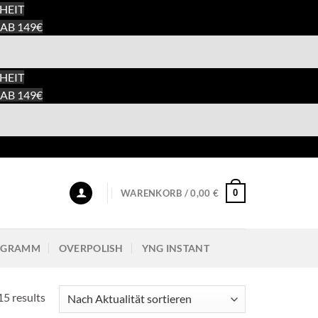
HEIT
AB 149€
HEIT
AB 149€
0
WARENKORB /
0,00
€
ROGRAMM
OVERPOLISH
YNG INSTANT
15 results