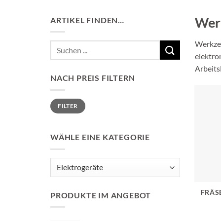
Werk
ARTIKEL FINDEN…
Werkzeu
Suchen
elektro
nach:
Arbeits
NACH PREIS FILTERN
Min.
Max.
FILTER
Preis
Preis
WÄHLE EINE KATEGORIE
FRÄS
PRODUKTE IM ANGEBOT