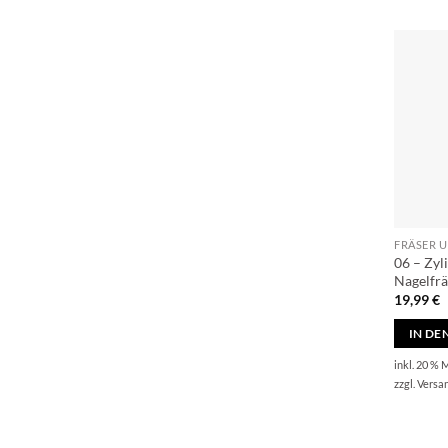
FRÄSER 
06 – Zy
Nagelfrä
19,99
€
IN D
inkl. 20 % 
zzgl.
Versa