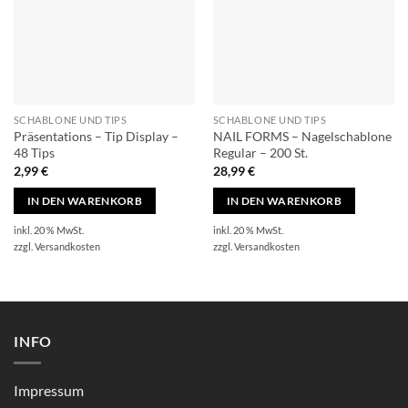
Optionen
können
auf
der
Produktseite
gewählt
SCHABLONE UND TIPS
SCHABLONE UND TIPS
werden
Präsentations – Tip Display –
NAIL FORMS – Nagelschablone
48 Tips
Regular – 200 St.
2,99
€
28,99
€
IN DEN WARENKORB
IN DEN WARENKORB
inkl. 20 % MwSt.
inkl. 20 % MwSt.
zzgl.
Versandkosten
zzgl.
Versandkosten
INFO
Impressum