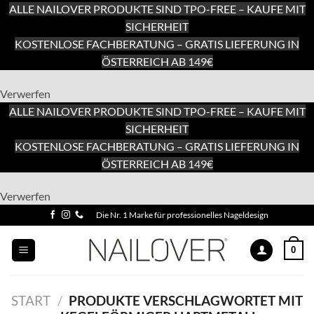
ALLE NAILOVER PRODUKTE SIND TPO-FREE – KAUFE MIT
SICHERHEIT
KOSTENLOSE FACHBERATUNG – GRATIS LIEFERUNG IN
ÖSTERREICH AB 149€
Verwerfen
ALLE NAILOVER PRODUKTE SIND TPO-FREE – KAUFE MIT
SICHERHEIT
KOSTENLOSE FACHBERATUNG – GRATIS LIEFERUNG IN
ÖSTERREICH AB 149€
Zum
Verwerfen
Inhalt
Zum
Die Nr. 1 Marke für professionelles Nageldesign
springen
Inhalt
springen
0
START
/
PRODUKTE VERSCHLAGWORTET MIT