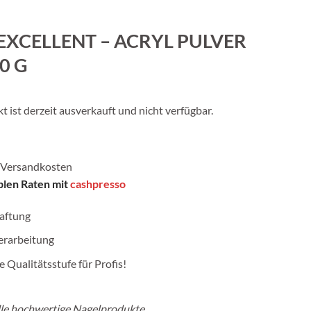
EXCELLENT – ACRYL PULVER
0 G
 ist derzeit ausverkauft und nicht verfügbar.
Versandkosten
iblen Raten mit
cashpresso
aftung
erarbeitung
 Qualitätsstufe für Profis!
lle hochwertige Nagelprodukte