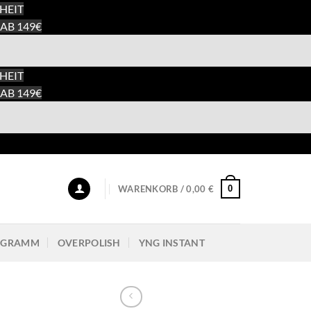
HEIT
AB 149€
HEIT
AB 149€
0
WARENKORB /
0,00
€
ROGRAMM
OVERPOLISH
YNG INSTANT