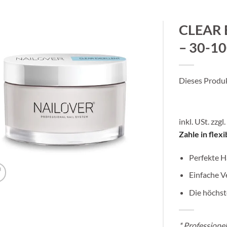
CLEAR 
– 30-10
Dieses Produkt
inkl. USt. zzgl.
Zahle in flex
Perfekte H
Einfache V
Die höchste
*
Professione