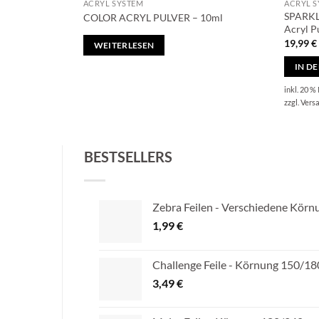
ACRYL SYSTEM
ACRYL 
SPARKL
COLOR ACRYL PULVER – 10ml
Acryl P
19,99
€
WEITERLESEN
IN D
inkl. 20 %
zzgl.
Vers
BESTSELLERS
Zebra Feilen - Verschiedene Kör
1,99
€
Challenge Feile - Körnung 150/18
3,49
€