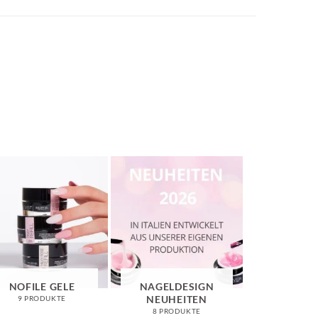
NOFILE GELE
NAGELDESIGN
ANGEBO
NEUHEITEN
MON
9 PRODUKTE
8 PRODUKTE
22 PRO