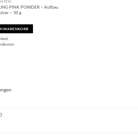
SYSTEM
ING PINK POWDER – Aufbau
ulver – 30 g
EN WARENKORB
 MwSt.
andkosten
nungen
0