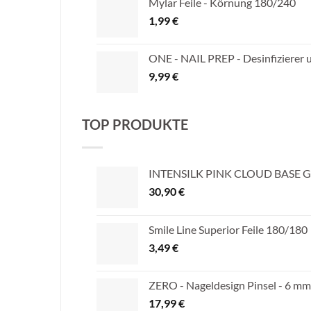
Mylar Feile - Körnung 180/240
1,99
€
ONE - NAIL PREP - Desinfizierer 
9,99
€
TOP PRODUKTE
INTENSILK PINK CLOUD BASE GE
30,90
€
Smile Line Superior Feile 180/180
3,49
€
ZERO - Nageldesign Pinsel - 6 mm
17,99
€