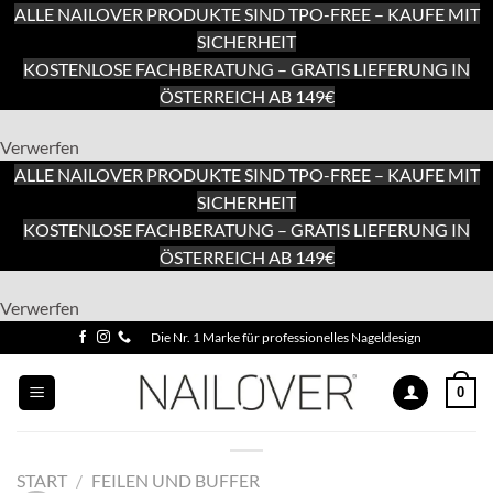
ALLE NAILOVER PRODUKTE SIND TPO-FREE – KAUFE MIT
SICHERHEIT
KOSTENLOSE FACHBERATUNG – GRATIS LIEFERUNG IN
ÖSTERREICH AB 149€
Verwerfen
ALLE NAILOVER PRODUKTE SIND TPO-FREE – KAUFE MIT
SICHERHEIT
KOSTENLOSE FACHBERATUNG – GRATIS LIEFERUNG IN
ÖSTERREICH AB 149€
Zum
Verwerfen
Inhalt
Zum
Die Nr. 1 Marke für professionelles Nageldesign
springen
Inhalt
springen
0
START
/
FEILEN UND BUFFER