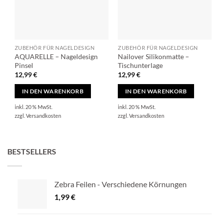
ZUBEHÖR FÜR NAGELDESIGN
ZUBEHÖR FÜR NAGELDESIGN
AQUARELLE – Nageldesign
Nailover Silikonmatte –
Pinsel
Tischunterlage
12,99
€
12,99
€
IN DEN WARENKORB
IN DEN WARENKORB
inkl. 20 % MwSt.
inkl. 20 % MwSt.
zzgl.
Versandkosten
zzgl.
Versandkosten
BESTSELLERS
Zebra Feilen - Verschiedene Körnungen
1,99
€