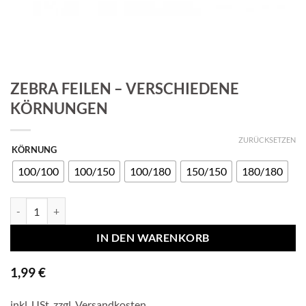
ZEBRA FEILEN – VERSCHIEDENE
KÖRNUNGEN
ZURÜCKSETZEN
KÖRNUNG
100/100
100/150
100/180
150/150
180/180
Zebra Feilen - Verschiedene Körnungen Menge
IN DEN WARENKORB
1,99
€
inkl. USt. zzgl.
Versandkosten