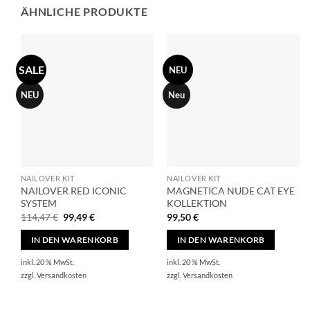
ÄHNLICHE PRODUKTE
SALE
NEU
NEU
Neu
NAILOVER KIT
NAILOVER KIT
NAILOVER RED ICONIC
MAGNETICA NUDE CAT EYE
SYSTEM
KOLLEKTION
Ursprünglicher
Aktueller
114,47
€
99,49
€
99,50
€
Preis
Preis
war:
ist:
IN DEN WARENKORB
IN DEN WARENKORB
114,47 €
99,49 €.
inkl. 20 % MwSt.
inkl. 20 % MwSt.
zzgl.
Versandkosten
zzgl.
Versandkosten