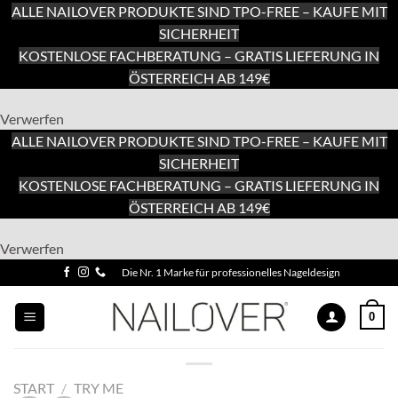
ALLE NAILOVER PRODUKTE SIND TPO-FREE – KAUFE MIT
SICHERHEIT
KOSTENLOSE FACHBERATUNG – GRATIS LIEFERUNG IN
ÖSTERREICH AB 149€
Verwerfen
ALLE NAILOVER PRODUKTE SIND TPO-FREE – KAUFE MIT
SICHERHEIT
KOSTENLOSE FACHBERATUNG – GRATIS LIEFERUNG IN
ÖSTERREICH AB 149€
Zum
Verwerfen
Inhalt
Zum
Die Nr. 1 Marke für professionelles Nageldesign
springen
Inhalt
springen
0
START
/
TRY ME