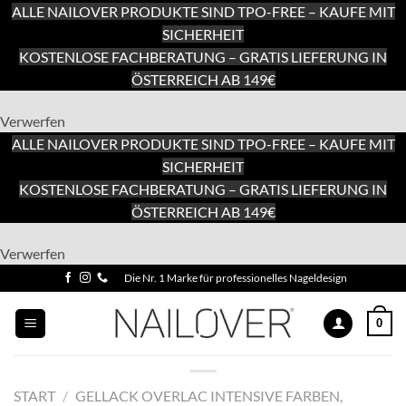
ALLE NAILOVER PRODUKTE SIND TPO-FREE – KAUFE MIT
SICHERHEIT
KOSTENLOSE FACHBERATUNG – GRATIS LIEFERUNG IN
ÖSTERREICH AB 149€
Verwerfen
ALLE NAILOVER PRODUKTE SIND TPO-FREE – KAUFE MIT
SICHERHEIT
KOSTENLOSE FACHBERATUNG – GRATIS LIEFERUNG IN
ÖSTERREICH AB 149€
Zum
Verwerfen
Inhalt
Zum
Die Nr. 1 Marke für professionelles Nageldesign
springen
Inhalt
springen
0
START
/
GELLACK OVERLAC INTENSIVE FARBEN,