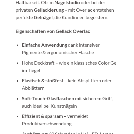
Haltbarkeit. Ob im
Nagelstudio
oder bei der
privaten
Gellackierung
– mit Overlac entstehen
perfekte
Gelnägel
, die Kundinnen begeistern.
Eigenschaften von Gellack Overlac
Einfache Anwendung
dank intensiver
Pigmente & ergonomischer Flasche
Hohe Deckkraft – wie ein klassisches Color Gel
im Tiegel
Elastisch & stoßfest
– kein Absplittern oder
Abblättern
Soft-Touch-Glasflaschen
mit sicherem Griff,
auch ideal bei Kunstnägeln
Effizient & sparsam
– vermeidet
Produktverschwendung
Aushärtung
: 60 Sekunden in UV-LED-Lampe