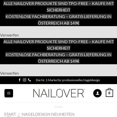
ALLE NAILOVER PRODUKTE SIND TPO-FREE – KAUFE MIT
SICHERHEIT
KOSTENLOSE FACHBERATUNG – GRATIS LIEFERUNG IN
ÖSTERREICH AB 149€
Verwerfen
ALLE NAILOVER PRODUKTE SIND TPO-FREE – KAUFE MIT
SICHERHEIT
KOSTENLOSE FACHBERATUNG – GRATIS LIEFERUNG IN
ÖSTERREICH AB 149€
Zum
Verwerfen
Inhalt
Zum
Die Nr. 1 Marke für professionelles Nageldesign
springen
Inhalt
springen
0
START
/
NAGELDESIGN NEUHEITEN