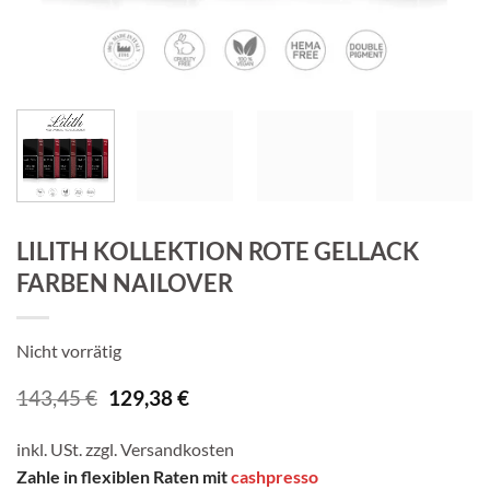
LILITH KOLLEKTION ROTE GELLACK
FARBEN NAILOVER
Nicht vorrätig
Ursprünglicher
Aktueller
143,45
€
129,38
€
Preis
Preis
war:
ist:
inkl. USt. zzgl.
Versandkosten
143,45 €
129,38 €.
Zahle in flexiblen Raten mit
cashpresso