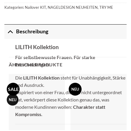
Kategorien:
Nailover KIT
,
NAGELDESIGN NEUHEITEN
,
TRY ME
Beschreibung
LILITH Kollektion
Für selbstbewusste Frauen. Für starke
Entscheidungen.
ÄHNLICHE PRODUKTE
Die
LILITH Kollektion
steht für Unabhängigkeit, Stärke
und Ausdruck.
SALE
NEU
Inspiriert von einer Frau, die sich nicht untergeordnet
hat, verkörpert diese Kollektion genau das, was
NEU
moderne Kundinnen wollen:
Charakter statt
Kompromiss.