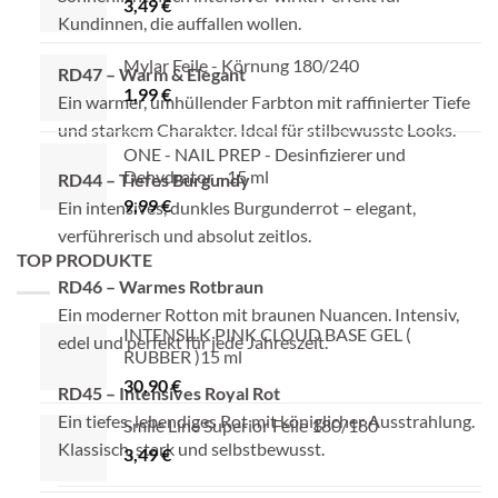
3,49
€
Kundinnen, die auffallen wollen.
Mylar Feile - Körnung 180/240
RD47 – Warm & Elegant
1,99
€
Ein warmer, umhüllender Farbton mit raffinierter Tiefe
und starkem Charakter. Ideal für stilbewusste Looks.
ONE - NAIL PREP - Desinfizierer und
Dehydrator - 15 ml
RD44 – Tiefes Burgundy
9,99
€
Ein intensives, dunkles Burgunderrot – elegant,
verführerisch und absolut zeitlos.
TOP PRODUKTE
RD46 – Warmes Rotbraun
Ein moderner Rotton mit braunen Nuancen. Intensiv,
INTENSILK PINK CLOUD BASE GEL (
edel und perfekt für jede Jahreszeit.
RUBBER )15 ml
30,90
€
RD45 – Intensives Royal Rot
Ein tiefes, lebendiges Rot mit königlicher Ausstrahlung.
Smile Line Superior Feile 180/180
Klassisch, stark und selbstbewusst.
3,49
€