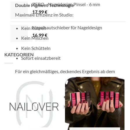
ZERO - Nageldesign Pinsel - 6 mm
Double Pigment Technologie
17,99
€
Maximale Effizienz im Studio:
Nagelhautschieber für Nageldesign
Kein Rühren
16,99
€
Kein Mischen
Kein Schütteln
KATEGORIEN
Sofort einsatzbereit
Für ein gleichmäßiges, deckendes Ergebnis ab dem
ersten Auftrag.
Selbstglättende Konsistenz
Für präzises und schnelles Arbeiten:
Selbstglättend
Kontrollierbar