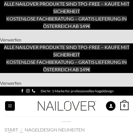
ALLE NAILOVER PRODUKTE SIND TPO-FREE – KAUFE MIT
SICHERHEIT
KOSTENLOSE FACHBERATUNG – GRATIS LIEFERUNG IN
ÖSTERREICH AB 149€
Verwerfen
ALLE NAILOVER PRODUKTE SIND TPO-FREE – KAUFE MIT
SICHERHEIT
KOSTENLOSE FACHBERATUNG – GRATIS LIEFERUNG IN
ÖSTERREICH AB 149€
Zum
Verwerfen
Inhalt
Zum
Die Nr. 1 Marke für professionelles Nageldesign
springen
Inhalt
springen
0
START
/
NAGELDESIGN NEUHEITEN