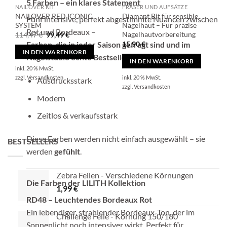
5 Farben – ein klares Statement
NAILOVER KIT
FRÄSER UND AUFSÄTZE
NAILOVER RED ICONIC
Diamant Bit für sensible
Fünf intensive, perfekt abgestimmte Nuancen zwischen
SYSTEM
Nagelhaut – Für präzise
Rot und Bordeaux –
Nagelhautvorbereitung
Ursprünglicher
Aktueller
114,47
€
99,49
€
Preis
Preis
Farben, die in jeder Saison gefragt sind und im
15,90
€
war:
ist:
IN DEN WARENKORB
114,47 €
99,49 €.
Nagelstudio echte Bestseller werden.
IN DEN WARENKORB
inkl. 20 % MwSt.
inkl. 20 % MwSt.
zzgl.
Versandkosten
Ausdrucksstark
zzgl.
Versandkosten
Modern
Zeitlos & verkaufsstark
Diese Farben werden nicht einfach ausgewählt – sie
BESTSELLERS
werden
gefühlt
.
Zebra Feilen - Verschiedene Körnungen
Die Farben der LILITH Kollektion
1,99
€
RD48 – Leuchtendes Bordeaux Rot
Ein lebendiger, strahlender Bordeaux-Ton, der im
Challenge Feile - Körnung 150/180
Sonnenlicht noch intensiver wirkt. Perfekt für