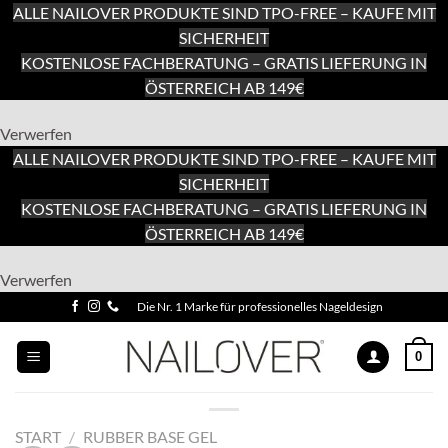
ALLE NAILOVER PRODUKTE SIND TPO-FREE – KAUFE MIT
SICHERHEIT
KOSTENLOSE FACHBERATUNG – GRATIS LIEFERUNG IN
ÖSTERREICH AB 149€
Verwerfen
ALLE NAILOVER PRODUKTE SIND TPO-FREE – KAUFE MIT
SICHERHEIT
KOSTENLOSE FACHBERATUNG – GRATIS LIEFERUNG IN
ÖSTERREICH AB 149€
Zum
Verwerfen
Inhalt
Zum
Die Nr. 1 Marke für professionelles Nageldesign
springen
Inhalt
springen
0
START
/
RUBBER BASE GEL