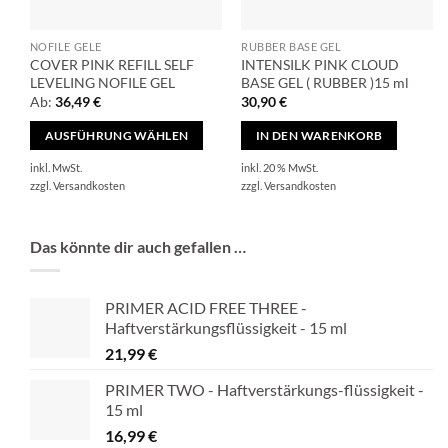
NOFILE GELE
RUBBER BASE GEL
COVER PINK REFILL SELF
INTENSILK PINK CLOUD
LEVELING NOFILE GEL
BASE GEL ( RUBBER )15 ml
Ab:
36,49
€
30,90
€
AUSFÜHRUNG WÄHLEN
IN DEN WARENKORB
Dieses
inkl. MwSt.
inkl. 20 % MwSt.
Produkt
zzgl.
Versandkosten
zzgl.
Versandkosten
weist
mehrere
Das könnte dir auch gefallen …
Varianten
auf.
Die
PRIMER ACID FREE THREE -
Optionen
Haftverstärkungsflüssigkeit - 15 ml
können
21,99
€
auf
PRIMER TWO - Haftverstärkungs-flüssigkeit -
der
15 ml
Produktseite
16,99
€
gewählt