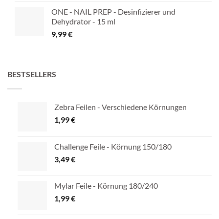
werden
ONE - NAIL PREP - Desinfizierer und
Dehydrator - 15 ml
9,99
€
BESTSELLERS
Zebra Feilen - Verschiedene Körnungen
1,99
€
Challenge Feile - Körnung 150/180
3,49
€
Mylar Feile - Körnung 180/240
1,99
€