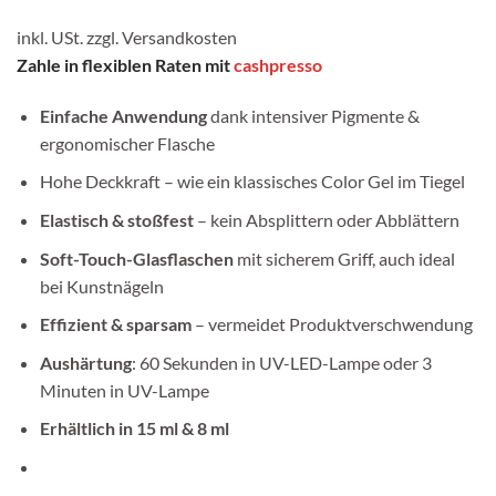
Preis
Preis
war:
ist:
inkl. USt. zzgl.
Versandkosten
19,99 €
15,99 €.
Zahle in flexiblen Raten mit
cashpresso
Einfache Anwendung
dank intensiver Pigmente &
ergonomischer Flasche
Hohe Deckkraft – wie ein klassisches Color Gel im Tiegel
Elastisch & stoßfest
– kein Absplittern oder Abblättern
Soft-Touch-Glasflaschen
mit sicherem Griff, auch ideal
bei Kunstnägeln
Effizient & sparsam
– vermeidet Produktverschwendung
Aushärtung
: 60 Sekunden in UV-LED-Lampe oder 3
Minuten in UV-Lampe
Erhältlich in 15 ml & 8 ml