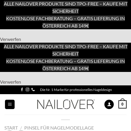
ALLE NAILOVER PRODUKTE SIND TPO-FREE – KAUFE MIT
SICHERHEIT
KOSTENLOSE FACHBERATUNG – GRATIS LIEFERUNG IN
ÖSTERREICH AB 149€
Verwerfen
ALLE NAILOVER PRODUKTE SIND TPO-FREE – KAUFE MIT
SICHERHEIT
KOSTENLOSE FACHBERATUNG – GRATIS LIEFERUNG IN
ÖSTERREICH AB 149€
Zum
Verwerfen
Inhalt
Zum
Die Nr. 1 Marke für professionelles Nageldesign
springen
Inhalt
springen
0
START
/
PINSEL FÜR NAGELMODELLAGE