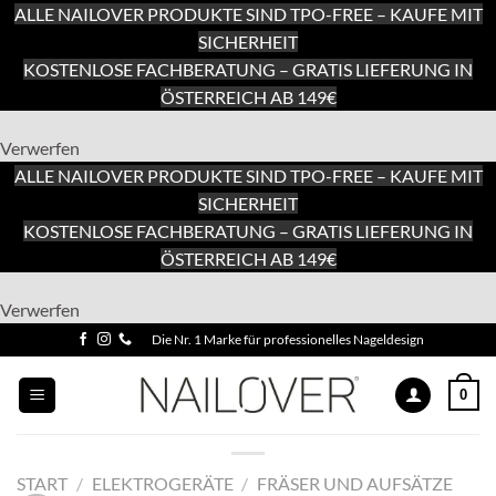
ALLE NAILOVER PRODUKTE SIND TPO-FREE – KAUFE MIT
SICHERHEIT
KOSTENLOSE FACHBERATUNG – GRATIS LIEFERUNG IN
ÖSTERREICH AB 149€
Verwerfen
ALLE NAILOVER PRODUKTE SIND TPO-FREE – KAUFE MIT
SICHERHEIT
KOSTENLOSE FACHBERATUNG – GRATIS LIEFERUNG IN
ÖSTERREICH AB 149€
Zum
Verwerfen
Inhalt
Zum
Die Nr. 1 Marke für professionelles Nageldesign
springen
Inhalt
springen
0
START
/
ELEKTROGERÄTE
/
FRÄSER UND AUFSÄTZE