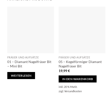
FRÄSER UND AUFSÄTZE
FRÄSER UND AUFSÄTZE
01 – Diamant Nagelfräser Bit
05 – Kegelförmiger Diamant
– Mini Bit
Nagelfräser Bit
19,99
€
WEITERLESEN
IN DEN WARENKORB
inkl. 20 % MwSt.
zzgl.
Versandkosten