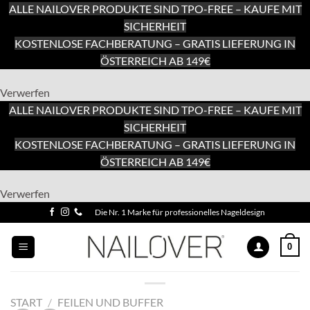
ALLE NAILOVER PRODUKTE SIND TPO-FREE – KAUFE MIT
SICHERHEIT
KOSTENLOSE FACHBERATUNG – GRATIS LIEFERUNG IN
ÖSTERREICH AB 149€
Verwerfen
ALLE NAILOVER PRODUKTE SIND TPO-FREE – KAUFE MIT
SICHERHEIT
KOSTENLOSE FACHBERATUNG – GRATIS LIEFERUNG IN
ÖSTERREICH AB 149€
Zum
Verwerfen
Inhalt
Zum
Die Nr. 1 Marke für professionelles Nageldesign
springen
Inhalt
springen
0
START
/
FEILEN UND BUFFER